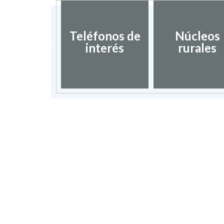
ociación
blos más
Teléfonos de
Núcleos
nitos de
interés
rurales
spaña