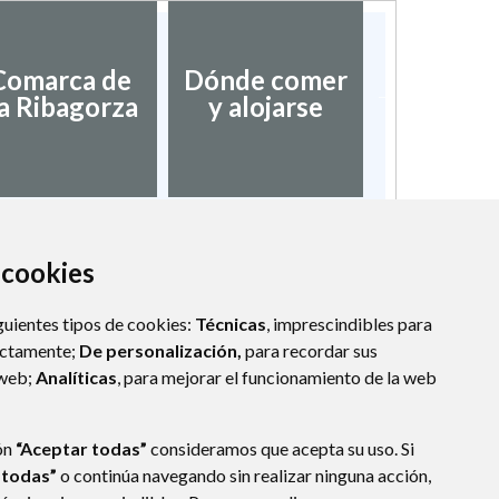
Asociac
Comarca de
Dónde comer
Pueblos
a Ribagorza
y alojarse
bonitos
Espa
a cookies
guientes tipos de cookies:
Técnicas
, imprescindibles para
ectamente;
De personalización,
para recordar sus
 web;
Analíticas
, para mejorar el funcionamiento de la web
ón
“Aceptar todas”
consideramos que acepta su uso. Si
 todas”
o continúa navegando sin realizar ninguna acción,