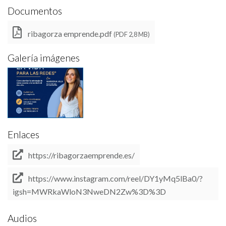
Documentos
ribagorza emprende.pdf
(PDF 2,8 MB)
Galería imágenes
Enlaces
https://ribagorzaemprende.es/
https://www.instagram.com/reel/DY1yMq5lBa0/?
igsh=MWRkaWloN3NweDN2Zw%3D%3D
Audios