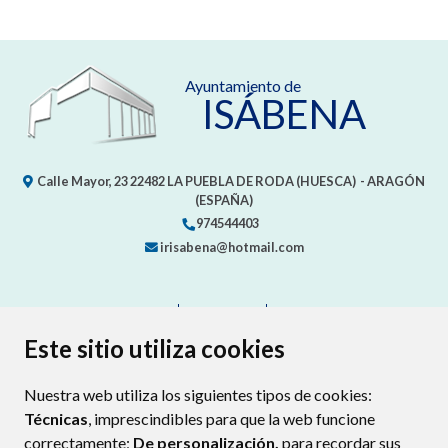
Ayuntamiento de
ISÁBENA
Calle Mayor, 23
22482
LA PUEBLA DE RODA (HUESCA)
- ARAGÓN
(ESPAÑA)
974544403
irisabena@hotmail.com
CONTACTO
MAPA WEB
AVISO LEGAL
PROTECCIÓN DE DATOS
ACCESIBILIDAD
Este sitio utiliza cookies
POLÍTICA DE COOKIES
Nuestra web utiliza los siguientes tipos de cookies:
ENLAC
Técnicas
, imprescindibles para que la web funcione
correctamente;
De personalización,
para recordar sus