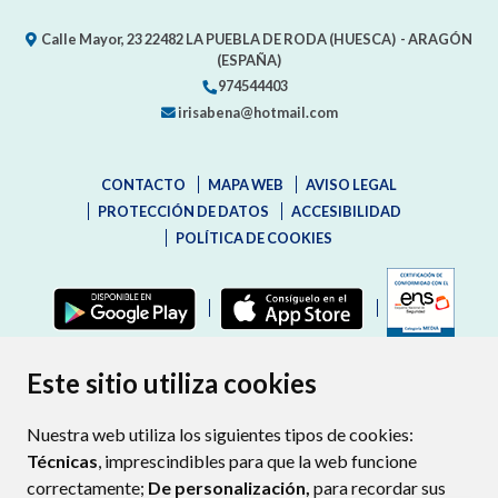
Calle Mayor, 23
22482
LA PUEBLA DE RODA (HUESCA)
- ARAGÓN
(ESPAÑA)
974544403
irisabena@hotmail.com
CONTACTO
MAPA WEB
AVISO LEGAL
PROTECCIÓN DE DATOS
ACCESIBILIDAD
POLÍTICA DE COOKIES
ENLAC
Este sitio utiliza cookies
Nuestra web utiliza los siguientes tipos de cookies:
Técnicas
, imprescindibles para que la web funcione
correctamente;
De personalización,
para recordar sus