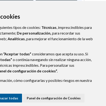
a cookies
guientes tipos de cookies:
Técnicas
, imprescindibles para
ectamente;
De personalización,
para recordar sus
 web;
Analíticas
, para mejorar el funcionamiento de la web
ón
“Aceptar todas”
consideramos que acepta su uso. Si
 todas”
o continúa navegando sin realizar ninguna acción,
técnicas imprescindibles. Para personalizar sus
anel de configuración de cookies”.
mación, cómo configurarlas y posibles riesgos en nuestra
SPAÑA)
hazar todas
Panel de configuración de Cookies