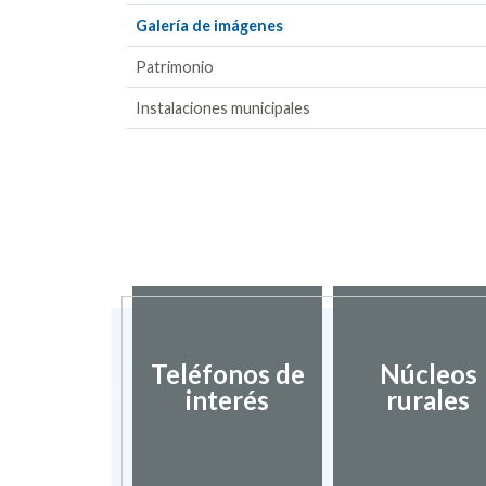
Galería de imágenes
Patrimonio
Instalaciones municipales
ociación
blos más
Teléfonos de
Núcleos
nitos de
interés
rurales
spaña