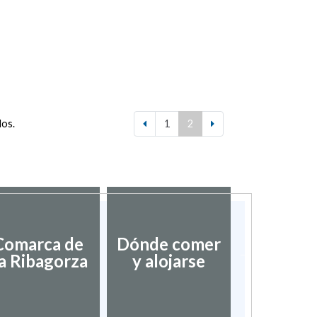
dos.
1
2
Asociac
Comarca de
Dónde comer
Pueblos
a Ribagorza
y alojarse
bonitos
Espa