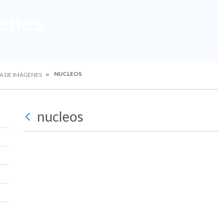
enes
NUCLEOS
A DE IMÁGENES
nucleos