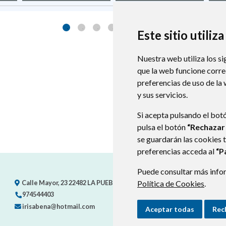
Este sitio utiliz
Nuestra web utiliza los si
que la web funcione corr
preferencias de uso de la
y sus servicios.
Si acepta pulsando el bot
pulsa el botón
“Rechazar
se guardarán las cookies 
preferencias acceda al
“P
Puede consultar más infor
Calle Mayor, 23
22482
LA PUEBLA DE RODA (HUESCA)
- ARAGÓN
(E
Política de Cookies
.
974544403
irisabena@hotmail.com
Aceptar todas
Rec