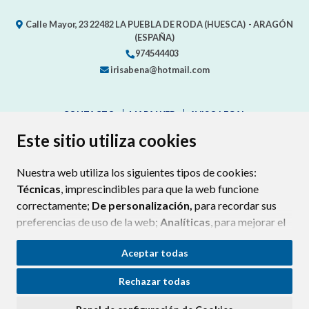
Calle Mayor, 23
22482
LA PUEBLA DE RODA (HUESCA)
- ARAGÓN
(ESPAÑA)
974544403
irisabena@hotmail.com
CONTACTO
MAPA WEB
AVISO LEGAL
PROTECCIÓN DE DATOS
ACCESIBILIDAD
Este sitio utiliza cookies
POLÍTICA DE COOKIES
Nuestra web utiliza los siguientes tipos de cookies:
ENLAC
Técnicas
, imprescindibles para que la web funcione
correctamente;
De personalización,
para recordar sus
preferencias de uso de la web;
Analíticas
, para mejorar el
funcionamiento de la web y sus servicios.
Aceptar todas
Si acepta pulsando el botón
“Aceptar todas”
Rechazar todas
consideramos que acepta su uso. Si pulsa el botón
“Rechazar todas”
o continúa navegando sin realizar