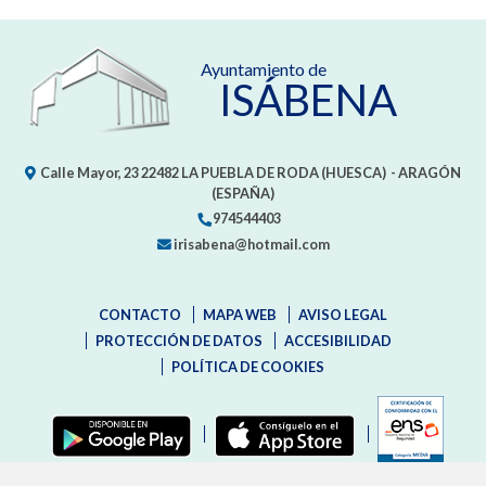
Ayuntamiento de
ISÁBENA
Calle Mayor, 23
22482
LA PUEBLA DE RODA (HUESCA)
- ARAGÓN
(ESPAÑA)
974544403
irisabena@hotmail.com
CONTACTO
MAPA WEB
AVISO LEGAL
PROTECCIÓN DE DATOS
ACCESIBILIDAD
POLÍTICA DE COOKIES
ENLAC