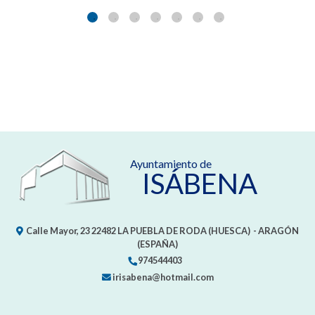
Ayuntamiento de
ISÁBENA
Calle Mayor, 23
22482
LA PUEBLA DE RODA (HUESCA)
- ARAGÓN
(ESPAÑA)
974544403
irisabena@hotmail.com