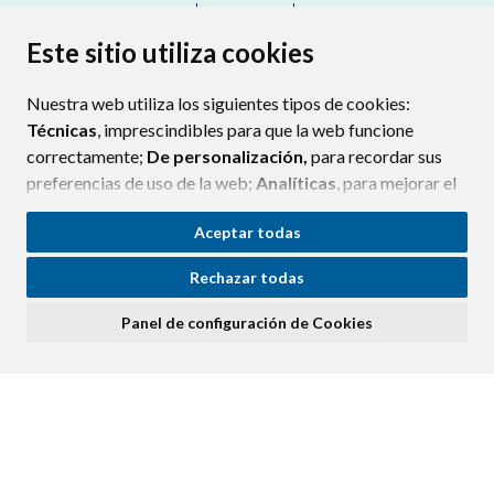
CONTACTO
MAPA WEB
AVISO LEGAL
PROTECCIÓN DE DATOS
ACCESIBILIDAD
Este sitio utiliza cookies
POLÍTICA DE COOKIES
Nuestra web utiliza los siguientes tipos de cookies:
ENLAC
Técnicas
, imprescindibles para que la web funcione
correctamente;
De personalización,
para recordar sus
preferencias de uso de la web;
Analíticas
, para mejorar el
funcionamiento de la web y sus servicios.
Aceptar todas
Si acepta pulsando el botón
“Aceptar todas”
Rechazar todas
consideramos que acepta su uso. Si pulsa el botón
“Rechazar todas”
o continúa navegando sin realizar
Panel de configuración de Cookies
ninguna acción, se guardarán las cookies técnicas
imprescindibles. Para personalizar sus preferencias
acceda al
“Panel de configuración de cookies”.
Puede consultar más información, cómo configurarlas y
posibles riesgos en nuestra
Política de Cookies
.