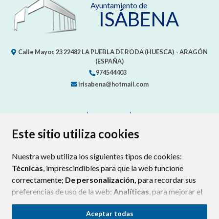
Ayuntamiento de
ISÁBENA
Calle Mayor, 23
22482
LA PUEBLA DE RODA (HUESCA)
- ARAGÓN
(ESPAÑA)
974544403
irisabena@hotmail.com
CONTACTO
MAPA WEB
AVISO LEGAL
PROTECCIÓN DE DATOS
ACCESIBILIDAD
Este sitio utiliza cookies
POLÍTICA DE COOKIES
Nuestra web utiliza los siguientes tipos de cookies:
ENLAC
Técnicas
, imprescindibles para que la web funcione
correctamente;
De personalización,
para recordar sus
preferencias de uso de la web;
Analíticas
, para mejorar el
funcionamiento de la web y sus servicios.
Aceptar todas