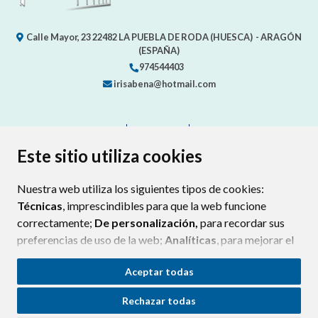
Calle Mayor, 23
22482
LA PUEBLA DE RODA (HUESCA)
- ARAGÓN
(ESPAÑA)
974544403
irisabena@hotmail.com
CONTACTO
MAPA WEB
AVISO LEGAL
PROTECCIÓN DE DATOS
ACCESIBILIDAD
Este sitio utiliza cookies
POLÍTICA DE COOKIES
Nuestra web utiliza los siguientes tipos de cookies:
ENLAC
Técnicas
, imprescindibles para que la web funcione
correctamente;
De personalización,
para recordar sus
preferencias de uso de la web;
Analíticas
, para mejorar el
funcionamiento de la web y sus servicios.
Aceptar todas
Si acepta pulsando el botón
“Aceptar todas”
Rechazar todas
consideramos que acepta su uso. Si pulsa el botón