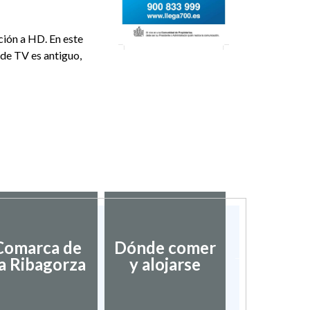
ción a HD. En este
 de TV es antiguo,
Asociac
Comarca de
Dónde comer
Pueblos
a Ribagorza
y alojarse
bonitos
Espa