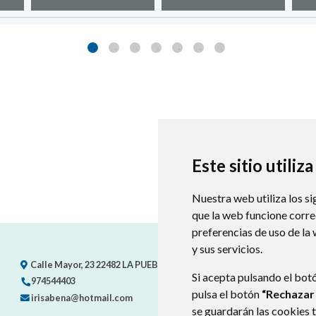
Este sitio utiliz
Nuestra web utiliza los si
que la web funcione corr
preferencias de uso de la
y sus servicios.
Calle Mayor, 23
22482
LA PUEBLA DE RODA (HUESCA)
- ARAGÓN
(E
Si acepta pulsando el bot
974544403
pulsa el botón
“Rechazar
irisabena@hotmail.com
se guardarán las cookies 