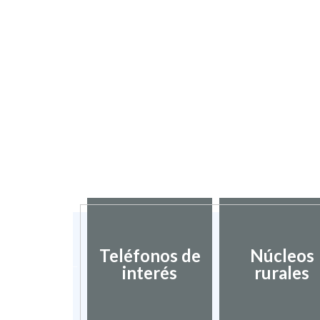
ociación
blos más
Teléfonos de
Núcleos
nitos de
interés
rurales
spaña