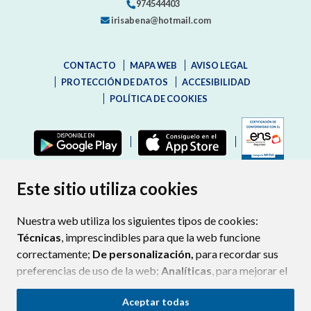
974544403
irisabena@hotmail.com
CONTACTO
MAPA WEB
AVISO LEGAL
PROTECCIÓN DE DATOS
ACCESIBILIDAD
POLÍTICA DE COOKIES
ENLAC
Este sitio utiliza cookies
Nuestra web utiliza los siguientes tipos de cookies:
Técnicas
, imprescindibles para que la web funcione
correctamente;
De personalización,
para recordar sus
preferencias de uso de la web;
Analíticas
, para mejorar el
funcionamiento de la web y sus servicios.
Aceptar todas