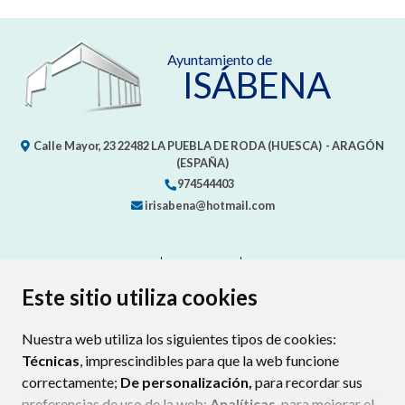
Ayuntamiento de
ISÁBENA
Calle Mayor, 23
22482
LA PUEBLA DE RODA (HUESCA)
- ARAGÓN
(ESPAÑA)
974544403
irisabena@hotmail.com
CONTACTO
MAPA WEB
AVISO LEGAL
PROTECCIÓN DE DATOS
ACCESIBILIDAD
Este sitio utiliza cookies
POLÍTICA DE COOKIES
Nuestra web utiliza los siguientes tipos de cookies:
ENLAC
Técnicas
, imprescindibles para que la web funcione
correctamente;
De personalización,
para recordar sus
preferencias de uso de la web;
Analíticas
, para mejorar el