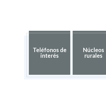
ociación
blos más
Teléfonos de
Núcleos
nitos de
interés
rurales
spaña