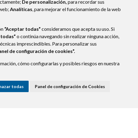
ectamente;
De personalización,
para recordar sus
 web;
Analíticas
, para mejorar el funcionamiento de la web
ón
“Aceptar todas”
consideramos que acepta su uso. Si
 todas”
o continúa navegando sin realizar ninguna acción,
técnicas imprescindibles. Para personalizar sus
anel de configuración de cookies”.
mación, cómo configurarlas y posibles riesgos en nuestra
SPAÑA)
hazar todas
Panel de configuración de Cookies
E DATOS
ACCESIBILIDAD
POLÍTICA DE COOKIES
ENLACE EXTERNO A