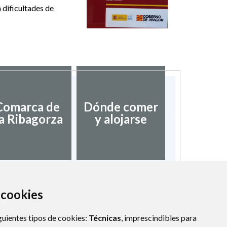
dificultades de
Asociac
Comarca de
Dónde comer
Pueblos
a Ribagorza
y alojarse
bonitos
Espa
a cookies
guientes tipos de cookies:
Técnicas
, imprescindibles para