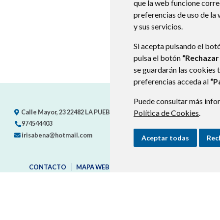
que la web funcione corr
preferencias de uso de la
y sus servicios.
Si acepta pulsando el bot
pulsa el botón
“Rechazar
se guardarán las cookies 
preferencias acceda al
“P
Puede consultar más infor
Calle Mayor, 23
22482
LA PUEBLA DE RODA (HUESCA)
Política de Cookies
- ARAGÓN
.
(E
974544403
irisabena@hotmail.com
Aceptar todas
Rec
CONTACTO
MAPA WEB
AVISO LEGAL
PROTECCIÓN D