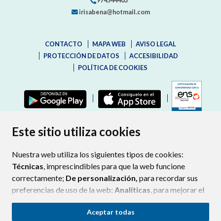
974544403
irisabena@hotmail.com
CONTACTO
MAPA WEB
AVISO LEGAL
PROTECCIÓN DE DATOS
ACCESIBILIDAD
POLÍTICA DE COOKIES
ENLAC
Este sitio utiliza cookies
Nuestra web utiliza los siguientes tipos de cookies:
Técnicas
, imprescindibles para que la web funcione
correctamente;
De personalización,
para recordar sus
preferencias de uso de la web;
Analíticas
, para mejorar el
funcionamiento de la web y sus servicios.
Aceptar todas