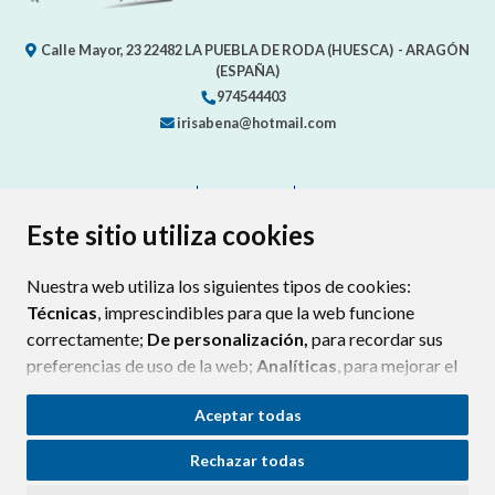
Calle Mayor, 23
22482
LA PUEBLA DE RODA (HUESCA)
- ARAGÓN
(ESPAÑA)
974544403
irisabena@hotmail.com
CONTACTO
MAPA WEB
AVISO LEGAL
PROTECCIÓN DE DATOS
ACCESIBILIDAD
Este sitio utiliza cookies
POLÍTICA DE COOKIES
Nuestra web utiliza los siguientes tipos de cookies:
ENLAC
Técnicas
, imprescindibles para que la web funcione
correctamente;
De personalización,
para recordar sus
preferencias de uso de la web;
Analíticas
, para mejorar el
funcionamiento de la web y sus servicios.
Aceptar todas
Si acepta pulsando el botón
“Aceptar todas”
Rechazar todas
consideramos que acepta su uso. Si pulsa el botón
“Rechazar todas”
o continúa navegando sin realizar