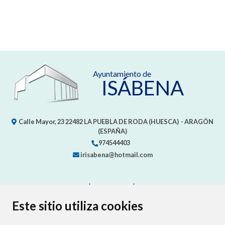
Ayuntamiento de
ISÁBENA
Calle Mayor, 23
22482
LA PUEBLA DE RODA (HUESCA)
- ARAGÓN
(ESPAÑA)
974544403
Este sitio utiliza cookies
irisabena@hotmail.com