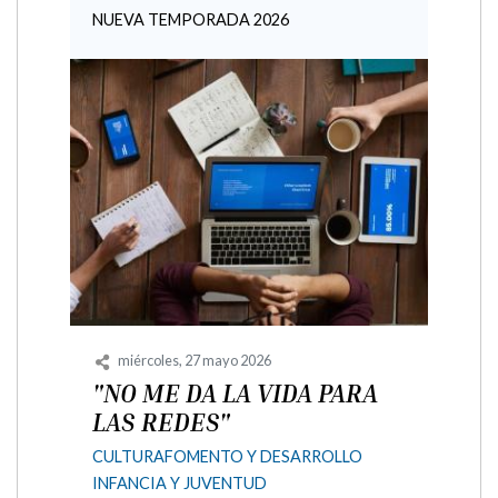
Sustitución de los
contadores de agua
digitales
AYUNTAMIENTO
MEDIO AMBIENTE
ÚLTIMA HORA
AYUNTAMIENTO
ÚLTIMA HORA
Aviso a la ciudadanía: Inicio 5 de mayo