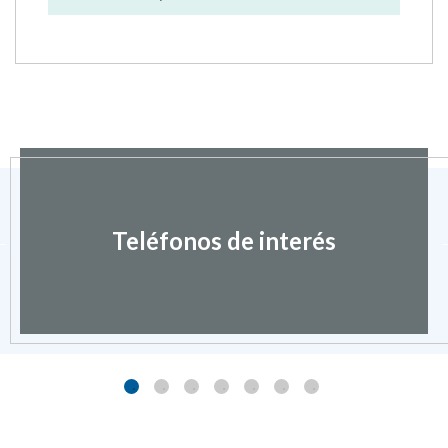
APROBACIÓN PADRONES FISCALES DEL
IMPUESTO SOBRE BIENES INMUEBLES DE
NATURALEZA URBANA Y DE CARACTERÍSTICAS
ESPECIALES, EJERCICIO 2025
21 MAYO 2025
Teléfonos de interés