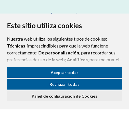
CONTACTO
MAPA WEB
AVISO LEGAL
PROTECCIÓN DE DATOS
ACCESIBILIDAD
Este sitio utiliza cookies
POLÍTICA DE COOKIES
Nuestra web utiliza los siguientes tipos de cookies:
ENLAC
Técnicas
, imprescindibles para que la web funcione
correctamente;
De personalización,
para recordar sus
preferencias de uso de la web;
Analíticas
, para mejorar el
funcionamiento de la web y sus servicios.
Aceptar todas
Si acepta pulsando el botón
“Aceptar todas”
Rechazar todas
consideramos que acepta su uso. Si pulsa el botón
“Rechazar todas”
o continúa navegando sin realizar
Panel de configuración de Cookies
ninguna acción, se guardarán las cookies técnicas
imprescindibles. Para personalizar sus preferencias
acceda al
“Panel de configuración de cookies”.
Puede consultar más información, cómo configurarlas y