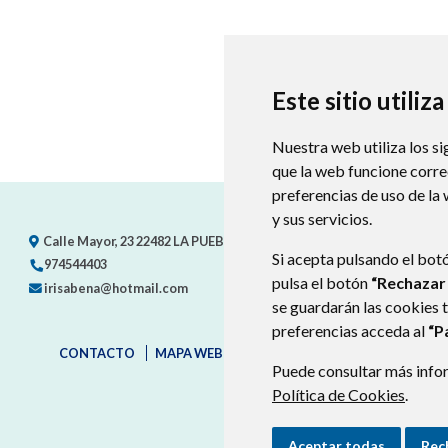
Este sitio utiliz
Nuestra web utiliza los si
que la web funcione corr
preferencias de uso de la
y sus servicios.
Calle Mayor, 23
22482
LA PUEBLA DE RODA (HUESCA)
- ARAGÓN
(E
Si acepta pulsando el bot
974544403
pulsa el botón
“Rechazar
irisabena@hotmail.com
se guardarán las cookies 
preferencias acceda al
“P
CONTACTO
MAPA WEB
AVISO LEGAL
PROTECCIÓN D
Puede consultar más infor
Política de Cookies
.
Aceptar todas
Rec