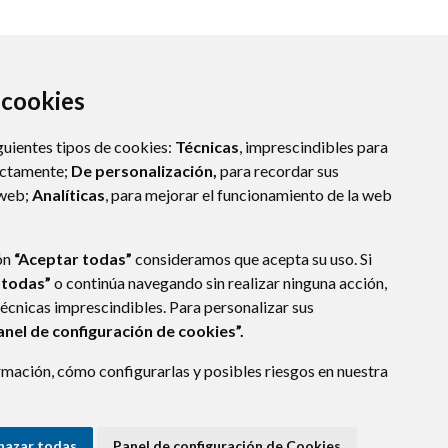
a cookies
guientes tipos de cookies:
Técnicas
, imprescindibles para
ectamente;
De personalización,
para recordar sus
 web;
Analíticas
, para mejorar el funcionamiento de la web
SPAÑA)
ón
“Aceptar todas”
consideramos que acepta su uso. Si
 todas”
o continúa navegando sin realizar ninguna acción,
técnicas imprescindibles. Para personalizar sus
anel de configuración de cookies”.
E DATOS
ACCESIBILIDAD
POLÍTICA DE COOKIES
mación, cómo configurarlas y posibles riesgos en nuestra
ENLACE EXTERNO A
hazar todas
Panel de configuración de Cookies