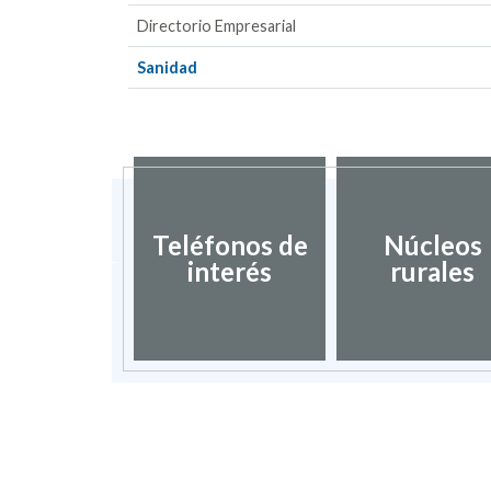
Directorio Empresarial
Sanidad
ociación
blos más
Teléfonos de
Núcleos
nitos de
interés
rurales
spaña