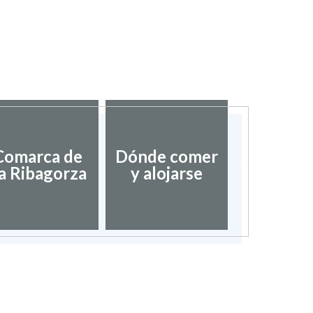
Asociac
Comarca de
Dónde comer
Pueblos
a Ribagorza
y alojarse
bonitos
Espa