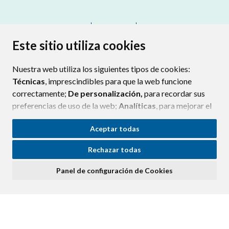
CONTACTO
MAPA WEB
AVISO LEGAL
PROTECCIÓN DE DATOS
ACCESIBILIDAD
Este sitio utiliza cookies
POLÍTICA DE COOKIES
Nuestra web utiliza los siguientes tipos de cookies:
ENLAC
Técnicas
, imprescindibles para que la web funcione
correctamente;
De personalización,
para recordar sus
preferencias de uso de la web;
Analíticas
, para mejorar el
funcionamiento de la web y sus servicios.
Aceptar todas
Si acepta pulsando el botón
“Aceptar todas”
Rechazar todas
consideramos que acepta su uso. Si pulsa el botón
“Rechazar todas”
o continúa navegando sin realizar
Panel de configuración de Cookies
ninguna acción, se guardarán las cookies técnicas
imprescindibles. Para personalizar sus preferencias
acceda al
“Panel de configuración de cookies”.
Puede consultar más información, cómo configurarlas y