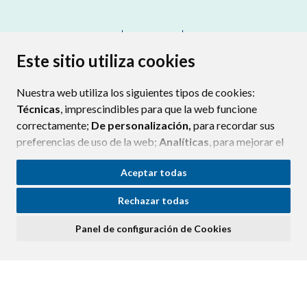
CONTACTO
MAPA WEB
AVISO LEGAL
PROTECCIÓN DE DATOS
ACCESIBILIDAD
Este sitio utiliza cookies
POLÍTICA DE COOKIES
Nuestra web utiliza los siguientes tipos de cookies:
ENLAC
Técnicas
, imprescindibles para que la web funcione
correctamente;
De personalización,
para recordar sus
preferencias de uso de la web;
Analíticas
, para mejorar el
funcionamiento de la web y sus servicios.
Aceptar todas
Si acepta pulsando el botón
“Aceptar todas”
Rechazar todas
consideramos que acepta su uso. Si pulsa el botón
“Rechazar todas”
o continúa navegando sin realizar
Panel de configuración de Cookies
ninguna acción, se guardarán las cookies técnicas
imprescindibles. Para personalizar sus preferencias
acceda al
“Panel de configuración de cookies”.
Puede consultar más información, cómo configurarlas y