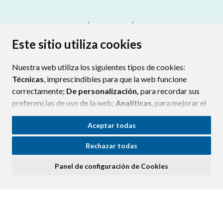
CONTACTO
MAPA WEB
AVISO LEGAL
PROTECCIÓN DE DATOS
ACCESIBILIDAD
Este sitio utiliza cookies
POLÍTICA DE COOKIES
Nuestra web utiliza los siguientes tipos de cookies:
ENLAC
Técnicas
, imprescindibles para que la web funcione
correctamente;
De personalización,
para recordar sus
preferencias de uso de la web;
Analíticas
, para mejorar el
funcionamiento de la web y sus servicios.
Aceptar todas
Si acepta pulsando el botón
“Aceptar todas”
Rechazar todas
consideramos que acepta su uso. Si pulsa el botón
“Rechazar todas”
o continúa navegando sin realizar
Panel de configuración de Cookies
ninguna acción, se guardarán las cookies técnicas
imprescindibles. Para personalizar sus preferencias
acceda al
“Panel de configuración de cookies”.
Puede consultar más información, cómo configurarlas y