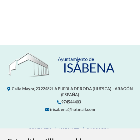
Ayuntamiento de
ISÁBENA
Calle Mayor, 23
22482
LA PUEBLA DE RODA (HUESCA)
- ARAGÓN
(ESPAÑA)
974544403
irisabena@hotmail.com
CONTACTO
MAPA WEB
AVISO LEGAL
PROTECCIÓN DE DATOS
ACCESIBILIDAD