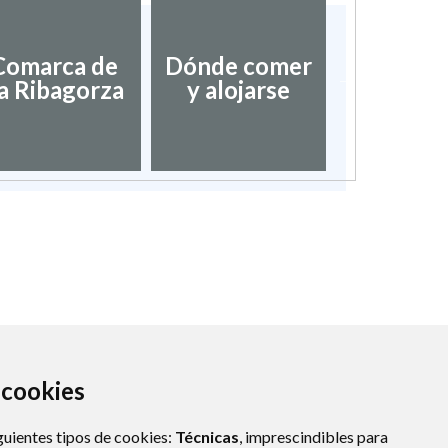
Asociac
Comarca de
Dónde comer
Pueblos
a Ribagorza
y alojarse
bonitos
Espa
a cookies
guientes tipos de cookies:
Técnicas
, imprescindibles para