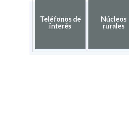
ociación
blos más
Teléfonos de
Núcleos
nitos de
interés
rurales
spaña