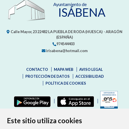
Ayuntamiento de
ISÁBENA
Calle Mayor, 23
22482
LA PUEBLA DE RODA (HUESCA)
- ARAGÓN
(ESPAÑA)
974544403
irisabena@hotmail.com
CONTACTO
MAPA WEB
AVISO LEGAL
PROTECCIÓN DE DATOS
ACCESIBILIDAD
POLÍTICA DE COOKIES
ENLAC
Este sitio utiliza cookies