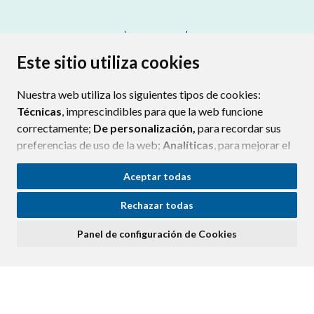
CONTACTO
MAPA WEB
AVISO LEGAL
PROTECCIÓN DE DATOS
ACCESIBILIDAD
Este sitio utiliza cookies
POLÍTICA DE COOKIES
Nuestra web utiliza los siguientes tipos de cookies:
ENLAC
Técnicas
, imprescindibles para que la web funcione
correctamente;
De personalización,
para recordar sus
preferencias de uso de la web;
Analíticas
, para mejorar el
funcionamiento de la web y sus servicios.
Aceptar todas
Si acepta pulsando el botón
“Aceptar todas”
Rechazar todas
consideramos que acepta su uso. Si pulsa el botón
“Rechazar todas”
o continúa navegando sin realizar
Panel de configuración de Cookies
ninguna acción, se guardarán las cookies técnicas
imprescindibles. Para personalizar sus preferencias
acceda al
“Panel de configuración de cookies”.
Puede consultar más información, cómo configurarlas y